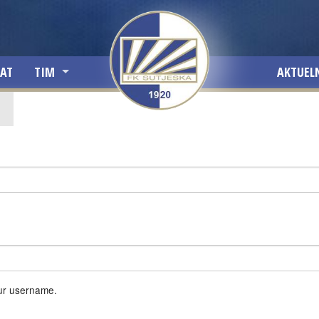
JAT
TIM
AKTUEL
PRVI TIM
OMLADINSKA ŠKOLA
I
ur username.