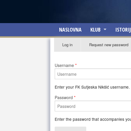
Skip to main content
FK Sutjeska Nikšić
NASLOVNA
KLUB
ISTORI
Primary tabs
O KLUBU
Log in
(active
Request new password
tab)
SKUPŠTINA KLUBA
Username
*
UPRAVNI ODBOR
MENADŽMENT
Enter your FK Sutjeska Nikšić username.
FINANSIJSKI ISKAZ
Password
*
Enter the password that accompanies yo