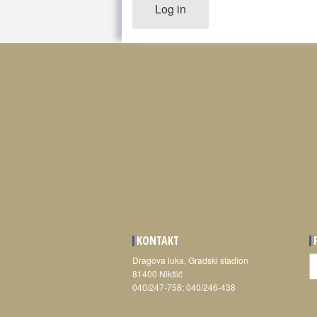
Log in
KONTAKT
T
Dragova luka, Gradski stadion
81400 Nikšić
040/247-758; 040/246-438