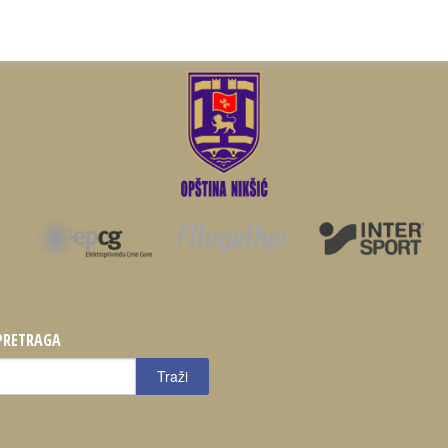
PRETRAGA
raži
Traži