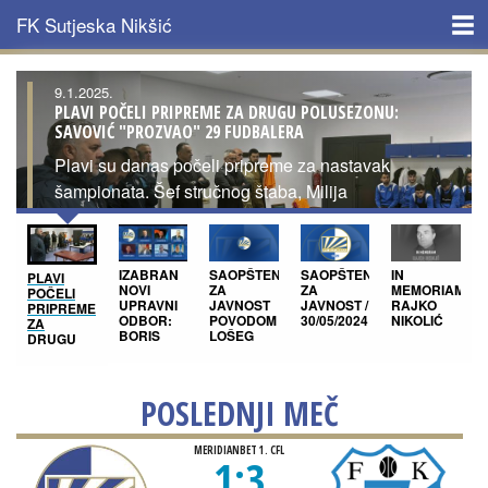
Skip to main content
FK Sutjeska Nikšić
NASLOVNA
9.1.2025.
PLAVI POČELI PRIPREME ZA DRUGU POLUSEZONU:
SAVOVIĆ "PROZVAO" 29 FUDBALERA
KLUB
Plavi su danas počeli pripreme za nastavak
ISTORIJAT
šampionata. Šef stručnog štaba, Milija
Savović, obavio je prozivku i na prvom
treniningu računao na sledeće igrače:
TIM
PLAVI
SAOPŠTENJE
SAOPŠTENJE
IN
IZABRAN
POČELI
ZA
ZA
MEMORIAM:
NOVI
AKTUELNO
PRIPREME
JAVNOST
JAVNOST /
RAJKO
UPRAVNI
ZA
POVODOM
30/05/2024
NIKOLIĆ
ODBOR:
DRUGU
LOŠEG
BORIS
POLUSEZONU:
SUĐENJA
RAŠKOVIĆ
MULTIMEDIJA
SAVOVIĆ
I VELIKOG
PREDSJEDNIK
"PROZVAO"
BROJA
KLUBA
29
SUDIJSKIH
POSLEDNJI MEČ
FUDBALERA
GREŠAKA
KONTAKT
U 1.CFL
MERIDIANBET 1. CFL
1:3