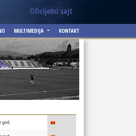
Oficijelni sajt
NO
MULTIMEDIJA
KONTAKT
SLIKE
VIDEO ZAPISI
3 god.