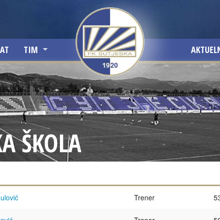
JAT
TIM
AKTUEL
PRVI TIM
OMLADINSKA ŠKOLA
A ŠKOLA
I
ulović
Trener
5