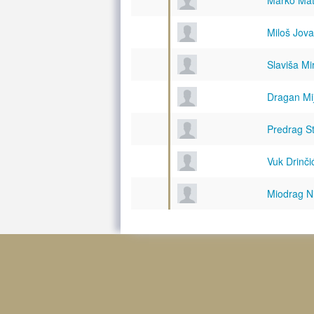
Marko Mat
Miloš Jova
Slaviša Mi
Dragan Mi
Predrag S
Vuk Drinči
Miodrag Ni