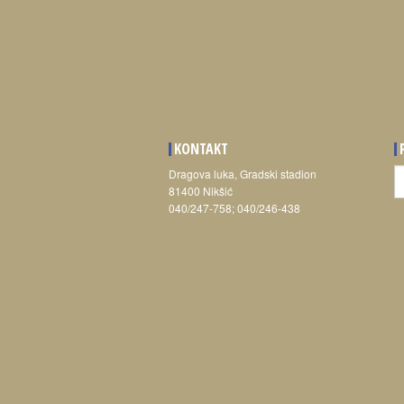
KONTAKT
T
Dragova luka, Gradski stadion
81400 Nikšić
040/247-758; 040/246-438