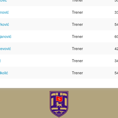
ović
Trener
5
nović
Trener
3
rković
Trener
5
janović
Trener
6
tevović
Trener
4
ć
Trener
3
kolić
Trener
5