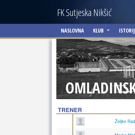
Skip to main content
FK Sutjeska Nikšić
NASLOVNA
KLUB
ISTORI
O KLUBU
SKUPŠTINA KLUBA
UPRAVNI ODBOR
OMLADINSK
MENADŽMENT
FINANSIJSKI ISKAZ
TRENER
Željko Rad