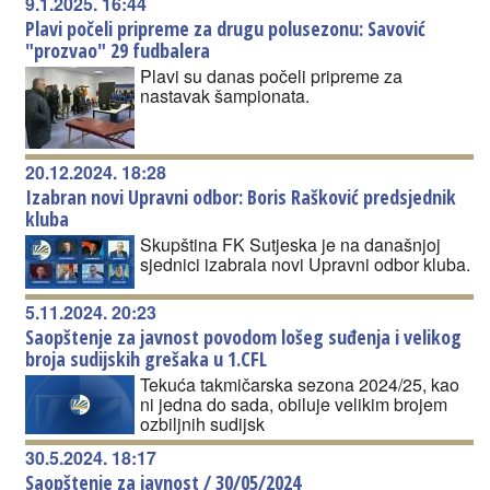
9.1.2025. 16:44
Plavi počeli pripreme za drugu polusezonu: Savović
"prozvao" 29 fudbalera
Plavi su danas počeli pripreme za
nastavak šampionata.
20.12.2024. 18:28
Izabran novi Upravni odbor: Boris Rašković predsjednik
kluba
Skupština FK Sutjeska je na današnjoj
sjednici izabrala novi Upravni odbor kluba.
5.11.2024. 20:23
Saopštenje za javnost povodom lošeg suđenja i velikog
broja sudijskih grešaka u 1.CFL
Tekuća takmičarska sezona 2024/25, kao
ni jedna do sada, obiluje velikim brojem
ozbiljnih sudijsk
30.5.2024. 18:17
Saopštenje za javnost / 30/05/2024